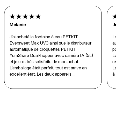
Melanie
J
J’ai acheté la fontaine à eau PETKIT
L
Eversweet Max UVC ainsi que le distributeur
a
automatique de croquettes PETKIT
p
YumShare Dual-hopper avec caméra IA (5L)
L
et je suis très satisfaite de mon achat.
r
L’emballage était parfait, tout est arrivé en
L
excellent état. Les deux appareils...
à