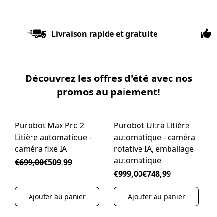
Livraison rapide et gratuite
Découvrez les offres d'été avec nos
promos au paiement!
Purobot Max Pro 2
Purobot Ultra Litière
PROMO AU PAIEMENT
PROMO AU PAIEMENT
Litière automatique -
automatique - caméra
L
caméra fixe IA
rotative IA, emballage
c
automatique
€699,00
€509,99
€999,00
€748,99
Ajouter au panier
Ajouter au panier